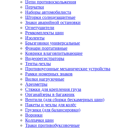
Цепи противоскольжения
Перчатки
Наборы автомобилиста
Шторки солнцезащитные
Знаки аварийной остановки
Огнетушители
Ремкомплекты шин
Изоленты
Брызговики универсальные
Фонари портативные
Коврики влаговпитывающие
Видеорегистраторы
Тенты-чехлы
Противоугонные механические устройства
Рамки номерных знаков
Вилки нагрузочные
Ареометры
Стяжки для крепления груза
Органайзеры в багажник
Вентили (для сборки бескамерных шин)
Пакеты и чехлы для колёс
Грузики (для балансировки)
Воронки
Колпачки шин
Траки противобуксовочные