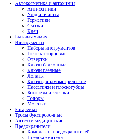
Автокосметика и автохимия
Антисептики
Уход и очистка
Герметики
Смазки
Клеи
Бытовая химия
Инструменты
Наборы инструментов
Головки торцевые
Отвертки
Ключи баллонные
Ключи гаечные
Лопаты
Ключи динамометрические
Пассатижи и плоскогубцы
Бокорезы и кусачки
Топоры
Молотки
Батарейки
Тросы буксировочные
Аптечки медицинские
Предохранители
Комплекты предохранителей
Предохранители