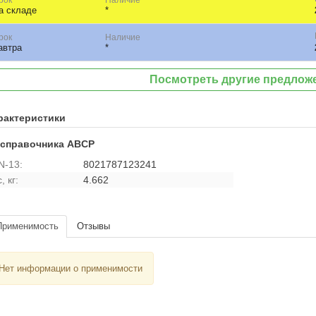
а складе
*
рок
Наличие
автра
*
Посмотреть другие предлож
рактеристики
 справочника ABCP
N-13:
8021787123241
, кг:
4.662
Применимость
Отзывы
Нет информации о применимости