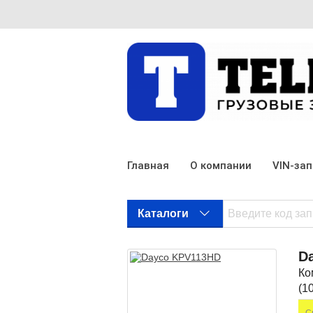
Главная
О компании
VIN-за
Каталоги
D
Ко
(1
С