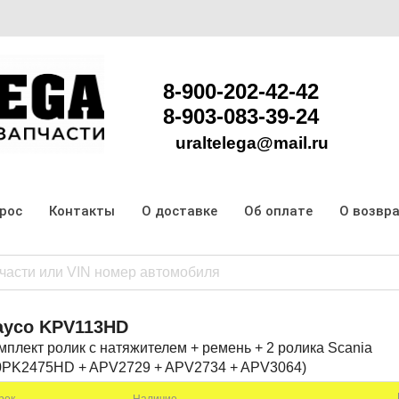
8-900-202-42-42
8-903-083-39-24
uraltelega@mail.ru
прос
Контакты
О доставке
Об оплате
О возвр
ayco
KPV113HD
мплект ролик с натяжителем + ремень + 2 ролика Scania
0PK2475HD + APV2729 + APV2734 + APV3064)
рок
Наличие