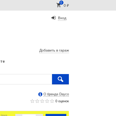
0
0
₽
Вход
Добавить в гараж
ате
О бренде Dayco
0 оценок
Цена