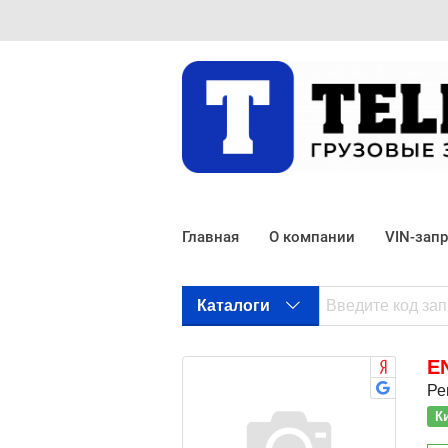
Главная
О компании
VIN-зап
Каталоги
E
Ре
К