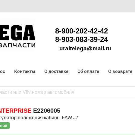
8-900-202-42-42
8-903-083-39-24
uraltelega@mail.ru
рос
Контакты
О доставке
Об оплате
О возврате
NTERPRISE
E2206005
гулятор положения кабины FAW J7
итай